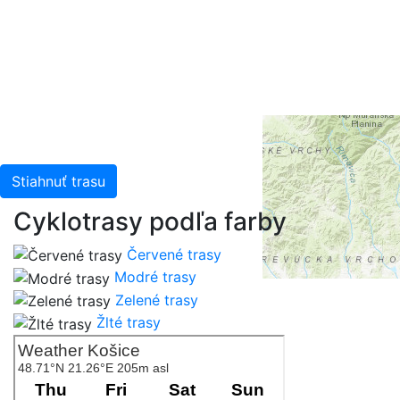
Leaflet
| Tiles © Esri — Esri, DeLorme, NAVTEQ, TomTom,
Intermap, iPC, USGS, FAO, NPS, NRCAN, GeoBase,
Kadaster NL, Ordnance Survey, Esri Japan, METI, Esri
China (Hong Kong), and the GIS User Community
Stiahnuť trasu
Cyklotrasy podľa farby
Červené trasy
Modré trasy
Zelené trasy
Žlté trasy