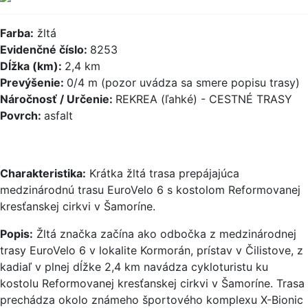
Farba:
žltá
Evidenčné číslo:
8253
Dĺžka (km):
2,4 km
Prevýšenie:
0/4 m (pozor uvádza sa smere popisu trasy)
Náročnosť / Určenie:
REKREA (ľahké) - CESTNÉ TRASY
Povrch:
asfalt
Charakteristika:
Krátka žltá trasa prepájajúca
medzinárodnú trasu EuroVelo 6 s kostolom Reformovanej
kresťanskej cirkvi v Šamoríne.
Popis:
Žltá značka začína ako odbočka z medzinárodnej
trasy EuroVelo 6 v lokalite Kormorán, prístav v Čilistove, z
kadiaľ v plnej dĺžke 2,4 km navádza cykloturistu ku
kostolu Reformovanej kresťanskej cirkvi v Šamoríne. Trasa
prechádza okolo známeho športového komplexu X-Bionic