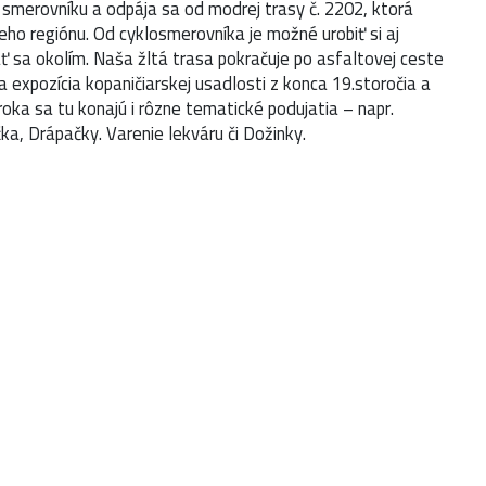
m smerovníku a odpája sa od modrej trasy č. 2202, ktorá
eho regiónu. Od cyklosmerovníka je možné urobiť si aj
ť sa okolím. Naša žltá trasa pokračuje po asfaltovej ceste
 expozícia kopaničiarskej usadlosti z konca 19.storočia a
oka sa tu konajú i rôzne tematické podujatia – napr.
a, Drápačky. Varenie lekváru či Dožinky.