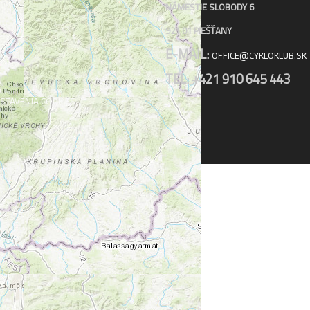
NÁMESTIE SLOBODY 6
921 01 PIEŠŤANY
E-MAIL:
OFFICE@CYKLOKLUB.SK
TEL: +421 910 645 443
STAVENIA COOKIES