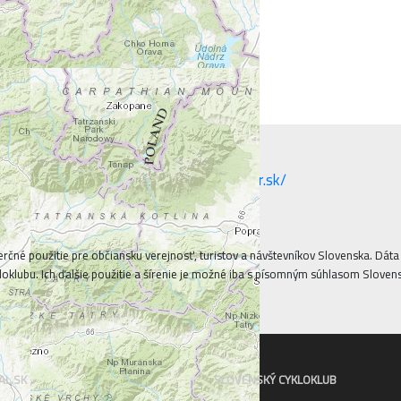
erčné použitie pre občiansku verejnosť, turistov a návštevníkov Slovenska. Dá
oklubu. Ich ďalšie použitie a šírenie je možné iba s písomným súhlasom Sloven
AL.SK
SLOVENSKÝ CYKLOKLUB