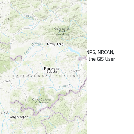
+
-
VTEQ, TomTom, Intermap, iPC, USGS, FAO, NPS, NRCAN,
 Japan, METI, Esri China (Hong Kong), and the GIS User
Community