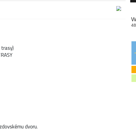
 trasy)
TRASY
Gazdovskému dvoru.