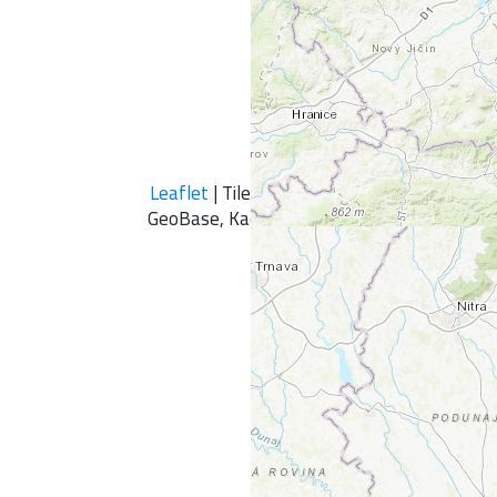
Leaflet
| Tiles © Esri — Esri, DeLorme, NA
GeoBase, Kadaster NL, Ordnance Survey, Esri