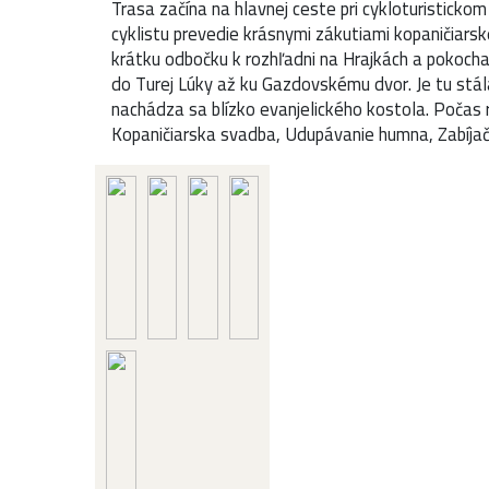
Trasa začína na hlavnej ceste pri cykloturisticko
cyklistu prevedie krásnymi zákutiami kopaničiarsk
krátku odbočku k rozhľadni na Hrajkách a pokocha
do Turej Lúky až ku Gazdovskému dvor. Je tu stála
nachádza sa blízko evanjelického kostola. Počas r
Kopaničiarska svadba, Udupávanie humna, Zabíjačk