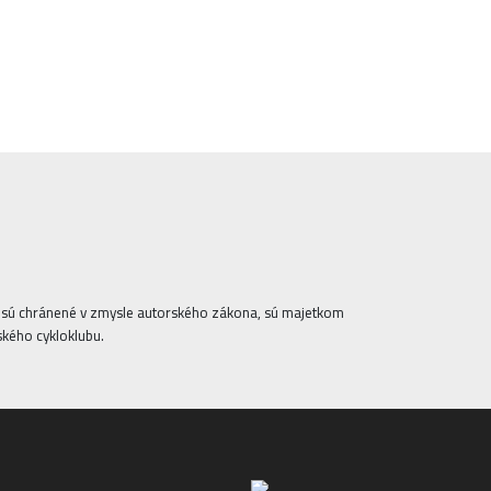
ta sú chránené v zmysle autorského zákona, sú majetkom
ského cykloklubu.