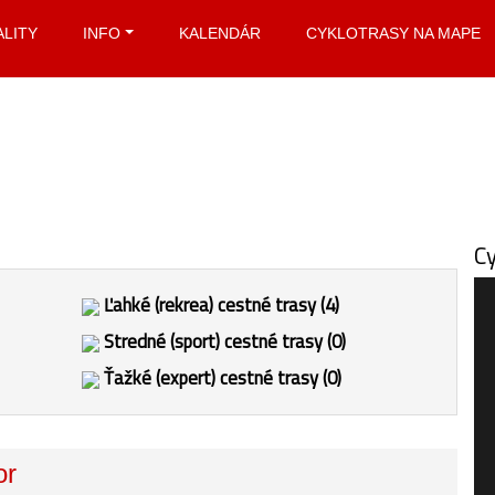
ALITY
INFO
KALENDÁR
CYKLOTRASY NA MAPE
Cy
Ľahké (rekrea) cestné trasy (4)
Stredné (sport) cestné trasy (0)
Ťažké (expert) cestné trasy (0)
or