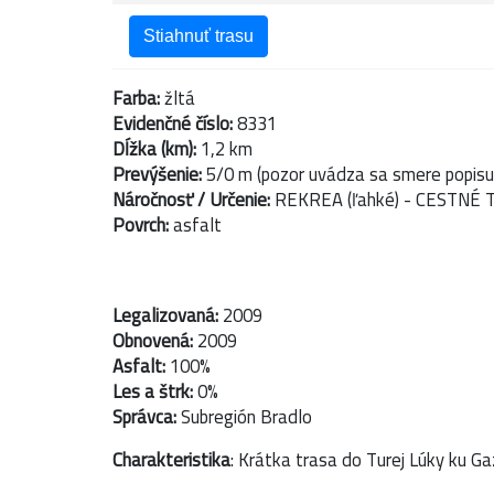
Stiahnuť trasu
Farba:
žltá
Evidenčné číslo:
8331
Dĺžka (km):
1,2 km
Prevýšenie:
5/0 m (pozor uvádza sa smere popisu
Náročnosť / Určenie:
REKREA (ľahké) - CESTNÉ 
Povrch:
asfalt
Legalizovaná:
2009
Obnovená:
2009
Asfalt:
100%
Les a štrk:
0%
Správca:
Subregión Bradlo
Charakteristika
: Krátka trasa do Turej Lúky ku 