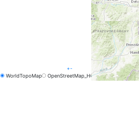
+
-
WorldTopoMap
OpenStreetMap_HOT
OpenCycleMap
FreeMap.sk - Turistika
FreeMap.sk - Cyklistika
Google Map
Google Hybrid
Leaflet
| Tiles © Esri — Esri, DeLorme, NAVTEQ, TomTom,
Intermap, iPC, USGS, FAO, NPS, NRCAN, GeoBase,
Kadaster NL, Ordnance Survey, Esri Japan, METI, Esri
China (Hong Kong), and the GIS User Community