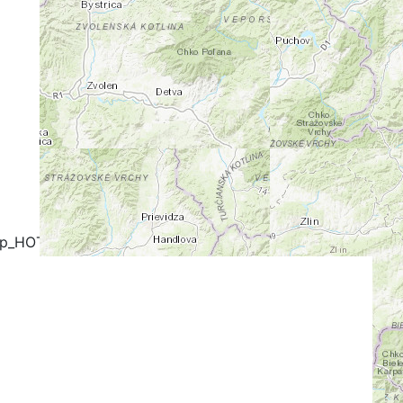
+
-
ap_HOT
OpenCycleMap
FreeMap.sk - Turistika
stika
Google Map
Google Hybrid