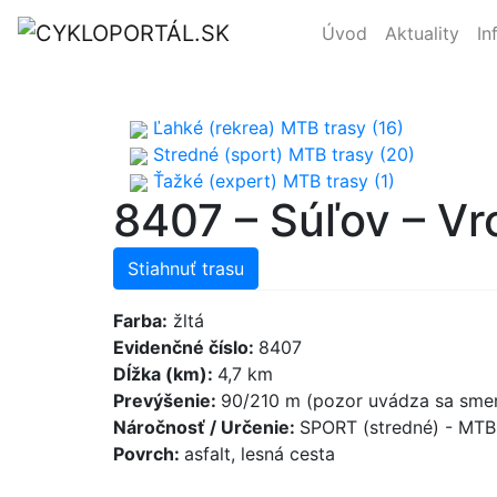
Úvod
Aktuality
In
Ľahké (rekrea) MTB trasy (16)
Stredné (sport) MTB trasy (20)
Ťažké (expert) MTB trasy (1)
8407 – Súľov – Vr
Stiahnuť trasu
Farba:
žltá
Evidenčné číslo:
8407
Dĺžka (km):
4,7 km
Prevýšenie:
90/210 m (pozor uvádza sa smer
Náročnosť / Určenie:
SPORT (stredné) - MT
Povrch:
asfalt, lesná cesta