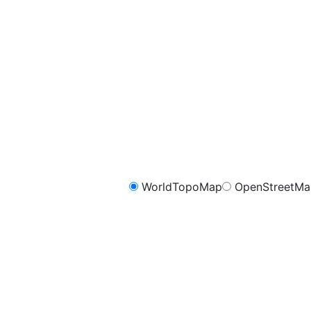
WorldTopoMap
OpenStreetM
FreeMap.sk - Cykli
m
1.0
0.8
0.6
0.4