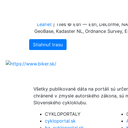
0.2
0.0
0.0
0.1
0.2
0.3
0
Leaflet
| Tiles © Esri — Esri, DeLorme, 
GeoBase, Kadaster NL, Ordnance Survey, Es
Stiahnuť trasu
Všetky publikované dáta na portáli sú urče
chránené v zmysle autorského zákona, sú m
Slovenského cykloklubu.
CYKLOPORTALY
cykloportal.sk
ba .cykloportal.sk