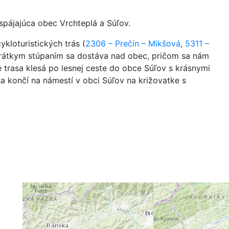
 spájajúca obec Vrchteplá a Súľov.
kloturistických trás (
2306 – Prečín – Mikšová
,
5311 –
Krátkym stúpaním sa dostáva nad obec, pričom sa nám
 trasa klesá po lesnej ceste do obce Súľov s krásnymi
sa končí na námestí v obci Súľov na križovatke s