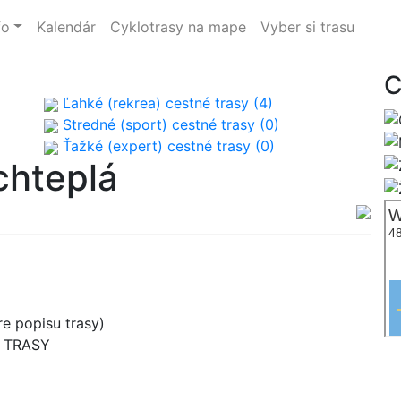
fo
Kalendár
Cyklotrasy na mape
Vyber si trasu
C
Ľahké (rekrea) cestné trasy (4)
Stredné (sport) cestné trasy (0)
Ťažké (expert) cestné trasy (0)
chteplá
e popisu trasy)
B TRASY