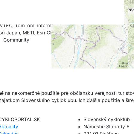
k
.4
0.5
0.6
0.7
0.8
0.9
1.0
NAVTEQ, TomTom, Intermap, iPC, USGS, FAO, NPS, NRCAN,
ri Japan, METI, Esri China (Hong Kong), and the GIS User
Community
né na nekomerčné použitie pre občiansku verejnosť, turist
ajetkom Slovenského cykloklubu. Ich ďalšie použitie a ší
CYKLOPORTAL.SK
Slovenský cykloklub
Aktuality
Námestie Slobody 6
Kalendár
921 01 Piešťany