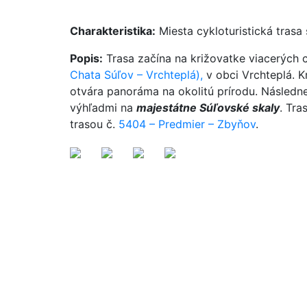
Charakteristika:
Miesta cykloturistická trasa
Popis:
Trasa začína na križovatke viacerých cy
Chata Súľov – Vrchteplá),
v obci Vrchteplá. 
otvára panoráma na okolitú prírodu. Následne
výhľadmi na
majestátne Súľovské skaly
. Tra
trasou č.
5404 – Predmier – Zbyňov
.