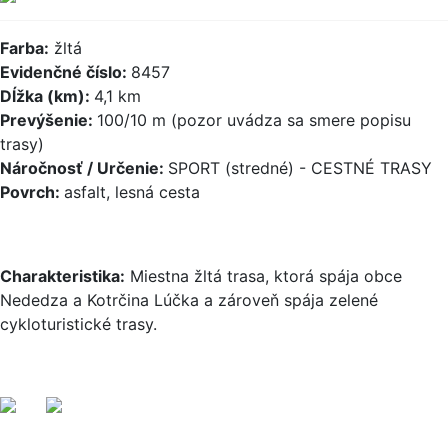
Farba:
žltá
Evidenčné číslo:
8457
Dĺžka (km):
4,1 km
Prevýšenie:
100/10 m (pozor uvádza sa smere popisu
trasy)
Náročnosť / Určenie:
SPORT (stredné) - CESTNÉ TRASY
Povrch:
asfalt, lesná cesta
Charakteristika:
Miestna žltá trasa, ktorá spája obce
Nededza a Kotrčina Lúčka a zároveň spája zelené
cykloturistické trasy.