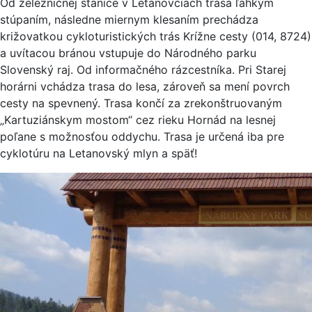
Od železničnej stanice v Letanovciach trasa ľahkým
stúpaním, následne miernym klesaním prechádza
križovatkou cykloturistických trás Krížne cesty (014, 8724)
a uvítacou bránou vstupuje do Národného parku
Slovenský raj. Od informačného rázcestníka. Pri Starej
horárni vchádza trasa do lesa, zároveň sa mení povrch
cesty na spevnený. Trasa končí za zrekonštruovaným
„Kartuziánskym mostom“ cez rieku Hornád na lesnej
poľane s možnosťou oddychu. Trasa je určená iba pre
cyklotúru na Letanovský mlyn a späť!