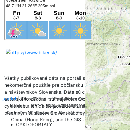
Všetky publikované dáta na portáli sú určené na
nekomerčné použitie pre občiansku verejnosť, turistov
+
-
a návštevníkov Slovenska. Dáta sú chránené v zmysle
Leaflet
| Tiles © Esri — Esri, DeLorme, NAVTEQ, TomTom,
autorského zákona, sú majetkom Slovenského
Intermap, iPC, USGS, FAO, NPS, NRCAN, GeoBase,
cykloklubu. Ich ďalšie použitie a šírenie je možné iba s
Kadaster NL, Ordnance Survey, Esri Japan, METI, Esri
písomným súhlasom Slovenského cykloklubu.
China (Hong Kong), and the GIS User Community
CYKLOPORTALY