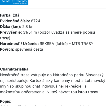
Farba:
žltá
Evidenčné číslo:
8724
Dĺžka (km):
2,8 km
Prevýšenie:
31/51 m (pozor uvádza sa smere popisu
trasy)
Náročnosť / Určenie:
REKREA (ľahké) - MTB TRASY
Povrch:
spevnená cesta
Charakteristika:
Nenáročná trasa vstupuje do Národného parku Slovenský
raj, sprístupňuje Kartuziánsky kamenný most a Letanovský
mlyn so skupinou chát individuálnej rekreácie i s
možnosťou občerstvenia. Nutný návrat tou istou trasou!
Popis: