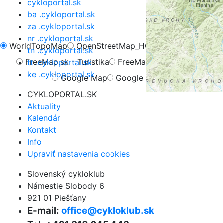
cykloportal.sk
ba .cykloportal.sk
za .cykloportal.sk
nr .cykloportal.sk
WorldTopoMap
OpenStreetMap_HOT
OpenCycleMap
tn .cykloportal.sk
FreeMap.sk - Turistika
FreeMap.sk - Cyklistika
tt .cykloportal.sk
ke .cykloportal.sk
Google Map
Google Hybrid
CYKLOPORTAL.SK
Aktuality
Kalendár
Kontakt
Info
Upraviť nastavenia cookies
Slovenský cykloklub
Námestie Slobody 6
921 01 Piešťany
E-mail:
office@cykloklub.sk