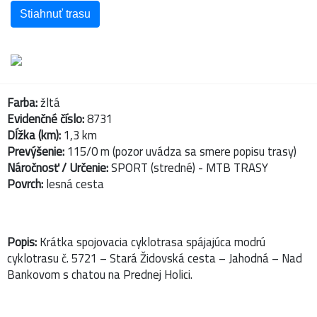
Stiahnuť trasu
Farba:
žltá
Evidenčné číslo:
8731
Dĺžka (km):
1,3 km
Prevýšenie:
115/0 m (pozor uvádza sa smere popisu trasy)
Náročnosť / Určenie:
SPORT (stredné) - MTB TRASY
Povrch:
lesná cesta
Popis:
Krátka spojovacia cyklotrasa spájajúca modrú
cyklotrasu č. 5721 – Stará Židovská cesta – Jahodná – Nad
Bankovom s chatou na Prednej Holici.