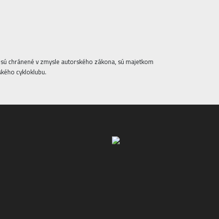
ta sú chránené v zmysle autorského zákona, sú majetkom
ského cykloklubu.