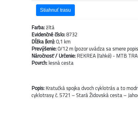
Stiahnuť trasu
Farba:
žltá
Evidenčné číslo:
8732
Dĺžka (km):
0,1 km
Prevýšenie:
0/12 m (pozor uvádza sa smere popis
Náročnosť / Určenie:
REKREA (ľahké) - MTB TR
Povrch:
lesná cesta
Popis:
Kratučká spojka dvoch cyklotrás a to modr
cyklotrasy č. 5721 – Stará Židovská cesta – Jah