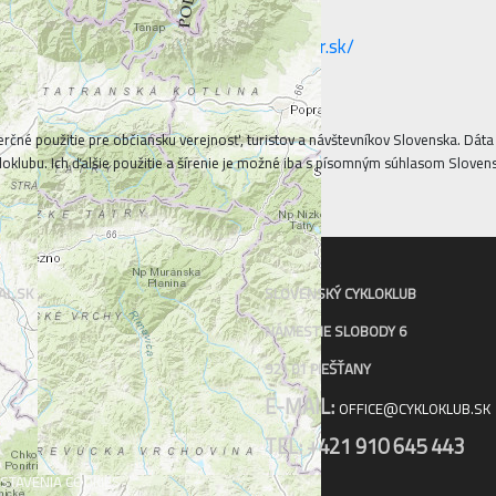
erčné použitie pre občiansku verejnosť, turistov a návštevníkov Slovenska. Dá
oklubu. Ich ďalšie použitie a šírenie je možné iba s písomným súhlasom Sloven
AL.SK
SLOVENSKÝ CYKLOKLUB
NÁMESTIE SLOBODY 6
921 01 PIEŠŤANY
E-MAIL:
OFFICE@CYKLOKLUB.SK
TEL: +421 910 645 443
STAVENIA COOKIES