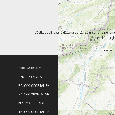
Všetky publikované dáta na portáli sú určené na nekom
Slovenského cykl
CYKLOPORTALY
CYKLOPORT
CYKLOPORTAL.SK
AKTUALITY
BA .CYKLOPORTAL.SK
KALENDÁR
ZA .CYKLOPORTAL.SK
KONTAKT
NR .CYKLOPORTAL.SK
INFO
TN .CYKLOPORTAL.SK
UPRAVIŤ NA