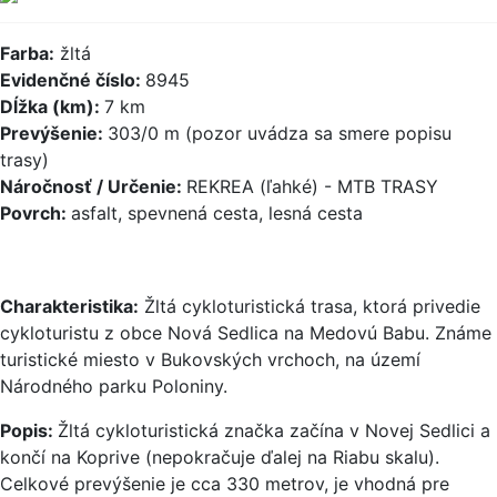
Farba:
žltá
Evidenčné číslo:
8945
Dĺžka (km):
7 km
Prevýšenie:
303/0 m (pozor uvádza sa smere popisu
trasy)
Náročnosť / Určenie:
REKREA (ľahké) - MTB TRASY
Povrch:
asfalt, spevnená cesta, lesná cesta
Charakteristika:
Žltá cykloturistická trasa, ktorá privedie
cykloturistu z obce Nová Sedlica na Medovú Babu. Známe
turistické miesto v Bukovských vrchoch, na území
Národného parku Poloniny.
Popis:
Žltá cykloturistická značka začína v Novej Sedlici a
končí na Koprive (nepokračuje ďalej na Riabu skalu).
Celkové prevýšenie je cca 330 metrov, je vhodná pre