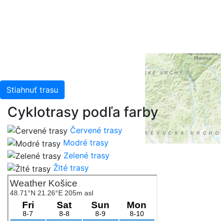
Leaflet
| Tiles © Esri — Esri, DeLorme, NAVTEQ, TomTom,
Intermap, iPC, USGS, FAO, NPS, NRCAN, GeoBase,
Kadaster NL, Ordnance Survey, Esri Japan, METI, Esri
China (Hong Kong), and the GIS User Community
Stiahnuť trasu
Cyklotrasy podľa farby
Červené trasy
Modré trasy
Zelené trasy
Žlté trasy