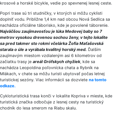
krosové a horské bicykle, vedie po spevnenej lesnej ceste.
Popri trase sú tri studničky, v ktorých si môžu cyklisti
doplniť vodu. Približne 1,4 km nad obcou Nová Sedlica sa
nachádza oficiálne táborisko, kde je povolené táborenie.
Najväčšou zaujímavosťou je lúka Medovej baby so 7
metrov vysokou drevenou sochou ženy, v tejto lokalite
sa pred takmer sto rokmi včelárka Žofia Maťašovská
starala o úle a vyrábala kvalitný horský med.
Ďalším
zaujímavým miestom vzdialeným asi 6 kilometrov od
začiatku trasy je
areál Grófskych chyžiek
, kde sa
nachádza Leopoldina poľovnícka chata a Rybník na
Mlákach, v chate sa môžu turisti ubytovať počas letnej
turistickej sezóny. Viac informácii sa dozviete
na tomto
odkaze.
Cykloturistická trasa konči v lokalite Kopriva v mieste, kde
turistická značka odbočuje z lesnej cesty na turistický
chodník do lesa smerom na Riabu skalu.