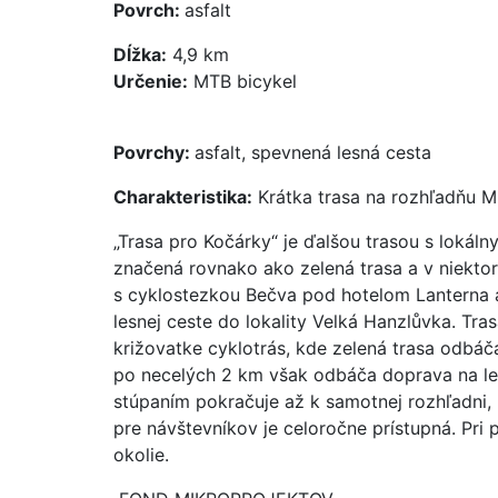
Povrch:
asfalt
Dĺžka:
4,9 km
Určenie:
MTB bicykel
Povrchy:
asfalt, spevnená lesná cesta
Charakteristika:
Krátka trasa na rozhľadňu M
„Trasa pro Kočárky“ je ďalšou trasou s lokáln
značená rovnako ako zelená trasa a v niekto
s cyklostezkou Bečva pod hotelom Lanterna a
lesnej ceste do lokality Velká Hanzlůvka. Tr
križovatke cyklotrás, kde zelená trasa odbáč
po necelých 2 km však odbáča doprava na l
stúpaním pokračuje až k samotnej rozhľadni,
pre návštevníkov je celoročne prístupná. Pri
okolie.