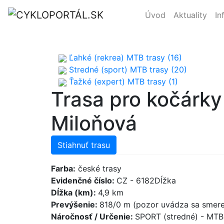
Úvod
Aktuality
In
Ľahké (rekrea) MTB trasy (16)
Stredné (sport) MTB trasy (20)
Ťažké (expert) MTB trasy (1)
Trasa pro kočárky
Miloňová
Stiahnuť trasu
Farba:
české trasy
Evidenčné číslo:
CZ - 6182Dĺžka
Dĺžka (km):
4,9 km
Prevýšenie:
818/0 m (pozor uvádza sa smere
Náročnosť / Určenie:
SPORT (stredné) - MT