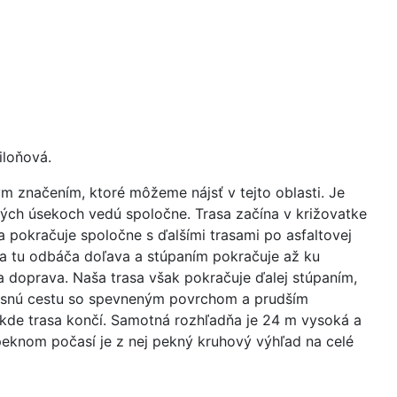
iloňová.
ym značením, ktoré môžeme nájsť v tejto oblasti. Je
rých úsekoch vedú spoločne. Trasa začína v križovatke
 pokračuje spoločne s ďalšími trasami po asfaltovej
asa tu odbáča doľava a stúpaním pokračuje až ku
a doprava. Naša trasa však pokračuje ďalej stúpaním,
esnú cestu so spevneným povrchom a prudším
 kde trasa končí. Samotná rozhľadňa je 24 m vysoká a
 peknom počasí je z nej pekný kruhový výhľad na celé