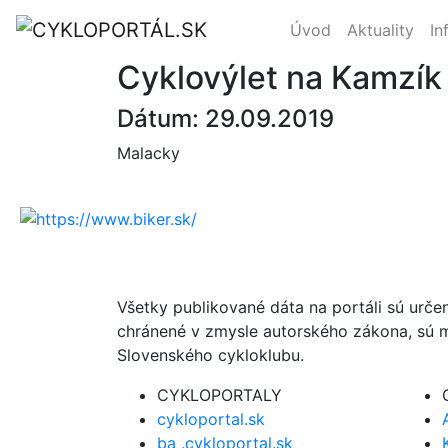
Úvod
Aktuality
In
Cyklovýlet na Kamzík
Dátum: 29.09.2019
Malacky
Všetky publikované dáta na portáli sú urče
chránené v zmysle autorského zákona, sú m
Slovenského cykloklubu.
CYKLOPORTALY
cykloportal.sk
ba .cykloportal.sk