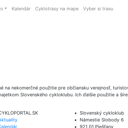
fo
Kalendár
Cyklotrasy na mape
Vyber si trasu
né na nekomerčné použitie pre občiansku verejnosť, turist
ajetkom Slovenského cykloklubu. Ich ďalšie použitie a ší
CYKLOPORTAL.SK
Slovenský cykloklub
Aktuality
Námestie Slobody 6
Kalendár
921 01 Piešťany