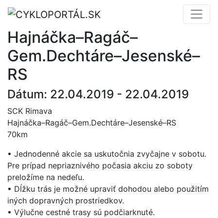
Hajnáčka–Ragáč–
Gem.Dechtáre–Jesenské–
RS
Dátum: 22.04.2019 - 22.04.2019
SCK Rimava
Hajnáčka–Ragáč–Gem.Dechtáre–Jesenské–RS
70km
• Jednodenné akcie sa uskutočnia zvyčajne v sobotu.
Pre prípad nepriaznivého počasia akciu zo soboty
preložíme na nedeľu.
• Dĺžku trás je možné upraviť dohodou alebo použitím
iných dopravných prostriedkov.
• Výlučne cestné trasy sú podčiarknuté.