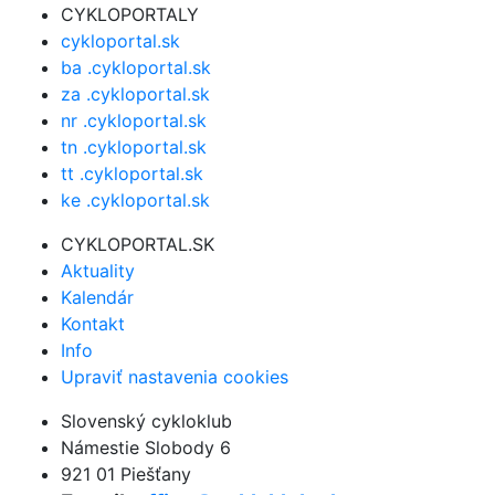
CYKLOPORTALY
cykloportal.sk
ba .cykloportal.sk
za .cykloportal.sk
nr .cykloportal.sk
tn .cykloportal.sk
tt .cykloportal.sk
ke .cykloportal.sk
CYKLOPORTAL.SK
Aktuality
Kalendár
Kontakt
Info
Upraviť nastavenia cookies
Slovenský cykloklub
Námestie Slobody 6
921 01 Piešťany