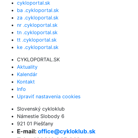
cykloportal.sk
ba .cykloportal.sk
za .cykloportal.sk
nr .cykloportal.sk
tn .cykloportal.sk
tt .cykloportal.sk
ke .cykloportal.sk
CYKLOPORTAL.SK
Aktuality
Kalendár
Kontakt
Info
Upraviť nastavenia cookies
Slovenský cykloklub
Námestie Slobody 6
921 01 Piešťany
E-mail:
office@cykloklub.sk