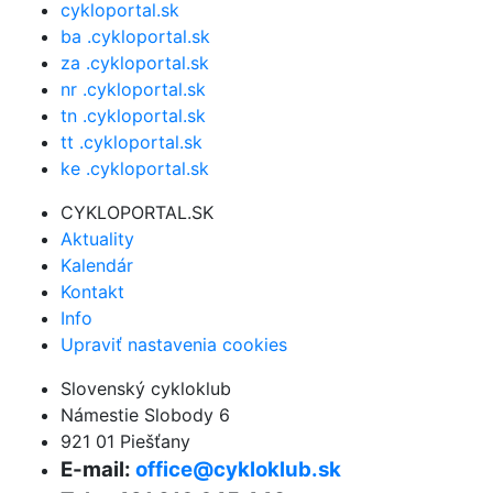
cykloportal.sk
ba .cykloportal.sk
za .cykloportal.sk
nr .cykloportal.sk
tn .cykloportal.sk
tt .cykloportal.sk
ke .cykloportal.sk
CYKLOPORTAL.SK
Aktuality
Kalendár
Kontakt
Info
Upraviť nastavenia cookies
Slovenský cykloklub
Námestie Slobody 6
921 01 Piešťany
E-mail:
office@cykloklub.sk