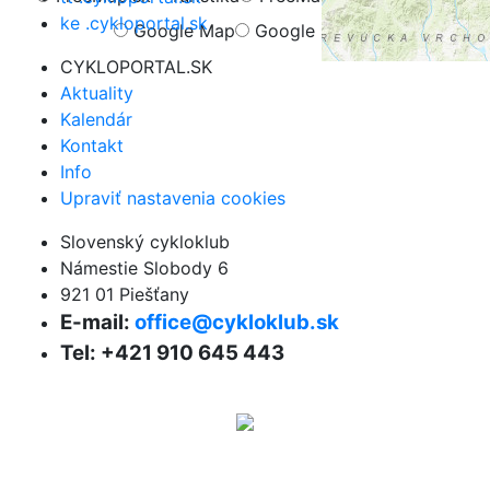
ke .cykloportal.sk
Google Map
Google Hybrid
CYKLOPORTAL.SK
Aktuality
Kalendár
Kontakt
Info
Upraviť nastavenia cookies
Slovenský cykloklub
Námestie Slobody 6
921 01 Piešťany
E-mail:
office@cykloklub.sk
Tel: +421 910 645 443