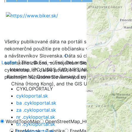
Všetky publikované dáta na portáli sú určené na
nekomerčné použitie pre občiansku verejnosť, turistov
+
-
a návštevníkov Slovenska. Dáta sú chránené v zmysle
Leaflet
| Tiles © Esri — Esri, DeLorme, NAVTEQ, TomTom,
autorského zákona, sú majetkom Slovenského
Intermap, iPC, USGS, FAO, NPS, NRCAN, GeoBase,
cykloklubu. Ich ďalšie použitie a šírenie je možné iba s
Kadaster NL, Ordnance Survey, Esri Japan, METI, Esri
písomným súhlasom Slovenského cykloklubu.
China (Hong Kong), and the GIS User Community
CYKLOPORTALY
cykloportal.sk
ba .cykloportal.sk
za .cykloportal.sk
nr .cykloportal.sk
WorldTopoMap
OpenStreetMap_HOT
OpenCycleMap
tn .cykloportal.sk
FreeMap.sk - Turistika
FreeMap.sk - Cyklistika
tt .cykloportal.sk