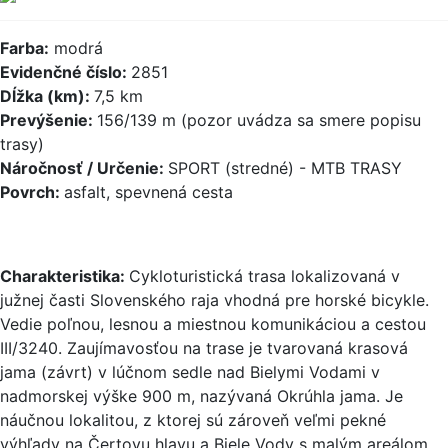
Farba:
modrá
Evidenčné číslo:
2851
Dĺžka (km):
7,5 km
Prevýšenie:
156/139 m (pozor uvádza sa smere popisu
trasy)
Náročnosť / Určenie:
SPORT (stredné) - MTB TRASY
Povrch:
asfalt, spevnená cesta
Charakteristika:
Cykloturistická trasa lokalizovaná v
južnej časti Slovenského raja vhodná pre horské bicykle.
Vedie poľnou, lesnou a miestnou komunikáciou a cestou
III/3240. Zaujímavosťou na trase je tvarovaná krasová
jama (závrt) v lúčnom sedle nad Bielymi Vodami v
nadmorskej výške 900 m, nazývaná Okrúhla jama. Je
náučnou lokalitou, z ktorej sú zároveň veľmi pekné
výhľady na Čertovu hlavu a Biele Vody s malým areálom