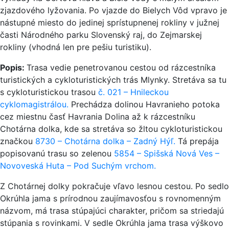
zjazdového lyžovania. Po vjazde do Bielych Vôd vpravo je
nástupné miesto do jedinej sprístupnenej rokliny v južnej
časti Národného parku Slovenský raj, do Zejmarskej
rokliny (vhodná len pre pešiu turistiku).
Popis:
Trasa vedie penetrovanou cestou od rázcestníka
turistických a cykloturistických trás Mlynky. Stretáva sa tu
s cykloturistickou trasou
č. 021 – Hnileckou
cyklomagistrálou.
Prechádza dolinou Havranieho potoka
cez miestnu časť Havrania Dolina až k rázcestníku
Chotárna dolka, kde sa stretáva so žltou cykloturistickou
značkou
8730 – Chotárna dolka – Zadný Hýľ.
Tá prepája
popisovanú trasu so zelenou
5854 – Spišská Nová Ves –
Novoveská Huta – Pod Suchým vrchom.
Z Chotárnej dolky pokračuje vľavo lesnou cestou. Po sedlo
Okrúhla jama s prírodnou zaujímavosťou s rovnomenným
názvom, má trasa stúpajúci charakter, pričom sa striedajú
stúpania s rovinkami. V sedle Okrúhla jama trasa výškovo