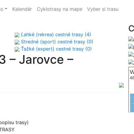
fo
Kalendár
Cyklotrasy na mape
Vyber si trasu
C
Ľahké (rekrea) cestné trasy (4)
Stredné (sport) cestné trasy (0)
Ťažké (expert) cestné trasy (0)
3 – Jarovce –
opisu trasy)
 TRASY