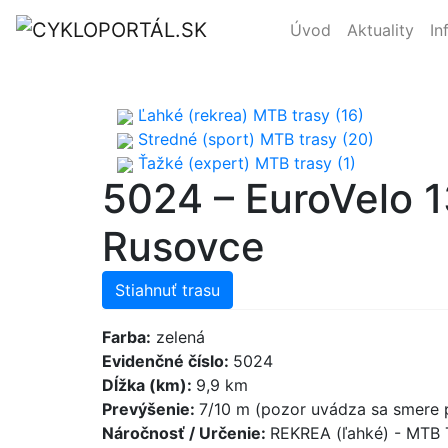
Úvod
Aktuality
In
Ľahké (rekrea) MTB trasy (16)
Stredné (sport) MTB trasy (20)
Ťažké (expert) MTB trasy (1)
5024 – EuroVelo 1
Rusovce
Stiahnuť trasu
Farba:
zelená
Evidenčné číslo:
5024
Dĺžka (km):
9,9 km
Prevýšenie:
7/10 m (pozor uvádza sa smere p
Náročnosť / Určenie:
REKREA (ľahké) - MTB