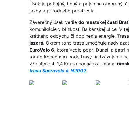
Úsek je pokojný, tichý a príjemne otvorený, 
jazdy a prírodného prostredia.
Záverečný úsek vedie
do mestskej časti Brat
komunikácie v blízkosti Balkánskej ulice. V te
krátkeho oddychu či doplnenia energie. Tras
jazerá
. Okrem toho trasa umožňuje nadviazať 
EuroVelo 6
, ktorá vedie popri Dunaji a patrí
tomto konečnom bode trasy nadväzujeme na
vzdialenosti 1,4 km sa nachádza známa
rímsk
trasu Sacravelo č. N2002
.