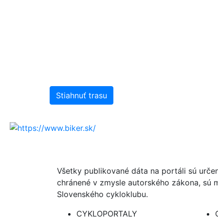
Stiahnuť trasu
Všetky publikované dáta na portáli sú urče
chránené v zmysle autorského zákona, sú m
Slovenského cykloklubu.
CYKLOPORTALY