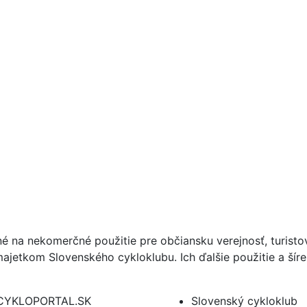
né na nekomerčné použitie pre občiansku verejnosť, turist
ajetkom Slovenského cykloklubu. Ich ďalšie použitie a ší
CYKLOPORTAL.SK
Slovenský cykloklub