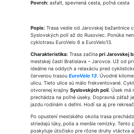
Povrch:
asfalt, spevnená cesta, poľná cesta
Popis:
Trasa vedie od Jarovskej bažantnice c
Syslovských polí až do Rusoviec. Ponúka nen
cyklotrasu EuroVelo 6 a EuroVelo13.
Charakteristika:
Trasa začína
pri Jarovskej b
mestskej časti Bratislava – Jarovce. Už od p
ideálne na oddych a relaxáciu pred cyklistick
červenou trasou
EuroVelo 13
. Úvodné kilome
ulicu. Tieto ulice sú málo frekventované. Cy
otvorenej krajiny
Syslovských polí
. Úsek má 
prechádza na poľné úseky. Dopravná záťaž j
jazdu rodinám s deťmi. Hodí sa aj pre rekrea
Po opustení mestského okolia trasa prechádz
striedajú lúky, polia a menšie remízky. Tento
poskytuje útočisko pre rôzne druhy vtáctva 