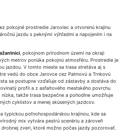
ez pokojné prostredie Jaroviec a otvorenú krajinu
áročnú jazdu s peknými výhľadmi a napojením i na
ažantnici
, pokojnom prírodnom území na okraji
rvých metrov ponúka pokojnú atmosféru. Prostredie je
ou jazdou. V tomto mieste sa trasa stretáva aj s
tre vedú do obce Jarovce cez Palmovú a Trnkovú
klista sa postupne vzďaľuje od zástavby a dostáva do
rovinatý profil a z asfaltového mestského povrchu
e nízka, takže trasa bezpečne a pohodlne umožňuje
čných cyklistov a menej skúsených jazdcov.
a typickou poľnohospodárskou krajinou, kde sa
 prírodný mix vytvára pestrú scenériu a zároveň
a drobnej zveri, ktoré možno počas jazdy pozorovať.