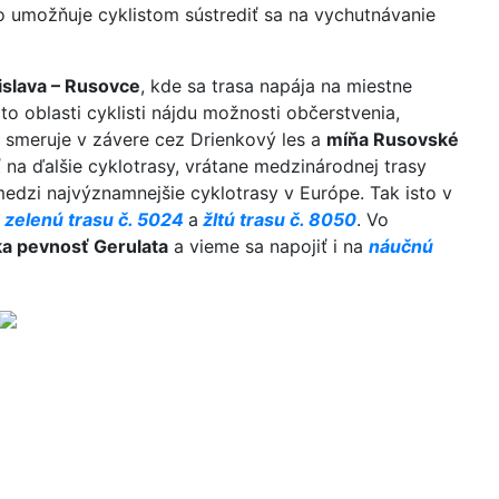
čo umožňuje cyklistom sústrediť sa na vychutnávanie
islava – Rusovce
, kde sa trasa napája na miestne
jto oblasti cyklisti nájdu možnosti občerstvenia,
a smeruje v závere cez Drienkový les a
míňa Rusovské
na ďalšie cyklotrasy, vrátane medzinárodnej trasy
 medzi najvýznamnejšie cyklotrasy v Európe. Tak isto v
zelenú trasu č. 5024
a
žltú trasu č. 8050
. Vo
a pevnosť Gerulata
a vieme sa napojiť i na
náučnú